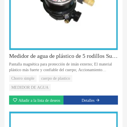
Medidor de agua de plástico de 5 rodillos Super Dry Cold de un solo chorro
Pantalla magnética para protección de imán externo; El material
plástico más fuerte y confiable del cuerpo; Accionamiento
magnético con registro de tipo super seco; Válvula de no retorno
Chorro simple
cuerpo de plastico
para seleccionar; Dispositivo de calibración exterior; Registro
rotativo con 5 rodillos;
MEDIDOR DE AGUA
Añadir a la lista de deseos
Detalles