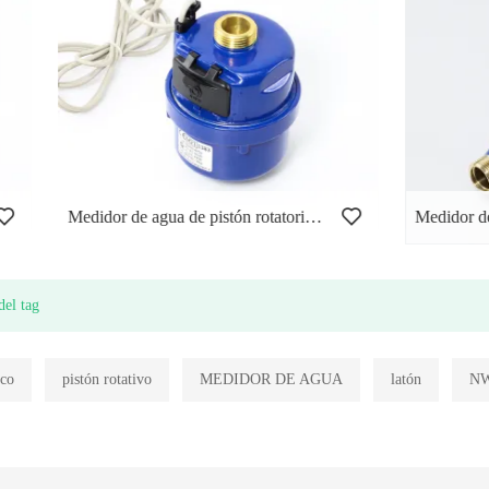
Medidor de agua de pistón rotatorio de latón
del tag
ico
pistón rotativo
MEDIDOR DE AGUA
latón
N