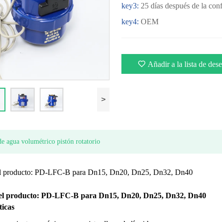
key3:
25 días después de la con
key4:
OEM
Añadir a la lista de des
>
e agua volumétrico pistón rotatorio
l producto: PD-LFC-B para Dn15, Dn20, Dn25, Dn32, Dn40
l producto: PD-LFC-B para Dn15, Dn20, Dn25, Dn32, Dn40
ticas