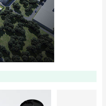
Medidor de agua ultrasónico de tamaño a granel
Contador de agua plástico sellado líquido de un solo chorro