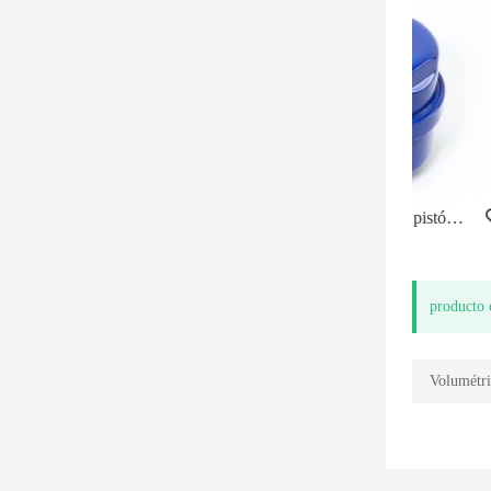
Medidor de agua de latón de pistón rotatorio
producto 
Volumétr