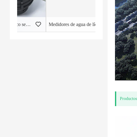
quido de un solo chorro
Medidores de agua de líquido sellado Cuerpo de plástico
Productos