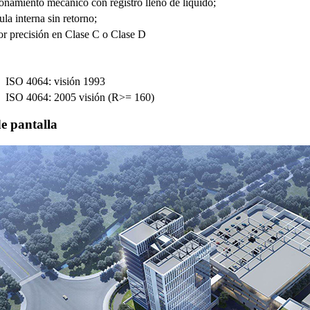
onamiento mecánico con registro lleno de líquido;
la interna sin retorno;
r precisión en Clase C o Clase D
ISO 4064: visión 1993
ISO 4064: 2005 visión (R>= 160)
de pantalla