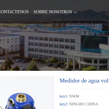
CONTáCTENOS
SOBRE NOSOTROS
orio
Medidor de agua volu
key1:
NWM
key2:
NINGBO CHINA