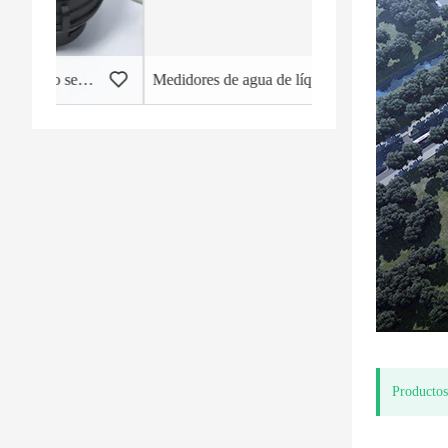
quido de un solo chorro
Medidores de agua de líquido sellado Cuerpo de plástico
Productos