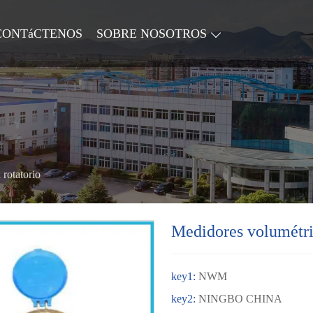
CONTáCTENOS
SOBRE NOSOTROS
rotatorio
Medidores volumétric
key1:
NWM
key2:
NINGBO CHINA