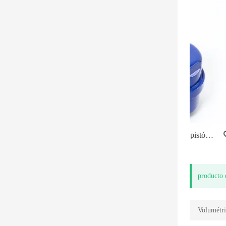
Medidor de agua de latón de pistón rotatorio
producto 
Volumétr