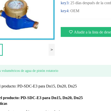
key3:
25 días después de la con
key4:
OEM
Añadir a la lista de des
>
 volumétricos de agua de pistón rotatorio
l producto: PD-SDC-E3 para Dn15, Dn20, Dn25
l producto: PD-SDC-E3 para Dn15, Dn20, Dn25
ticas